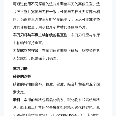
可通过使用不同厚度的垫片来调整车刀的高低位置。垫
片应平整且宽度与刀杆一致，长度与刀杆被夹持部分相
同。为保持车刀在车削时的接触刚度，应尽可能减少垫
片的使用数量，用少数厚垫片替代多数薄垫片。
车刀刀杆与车床主轴轴线的垂直性
：车刀刀杆应与车床
主轴轴线保持垂直。
刀架螺丝的拧紧
：在车刀位置调整正确后，应交替拧紧
刀架螺丝，以确保车刀稳固。
车刀刃磨
砂轮的选择
砂轮的特性由磨料、粒度、硬度、结合剂和组织五个因
素决定。
磨料
：常用的磨料包括氧化物系、碳化物系和高硬磨料
系。船上和工厂常用的是氧化铝砂轮和碳化硅砂轮。氧
化铝砂轮磨粒硬度较低（HV2000-HV2400），韧性大，