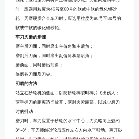
时，应选用粒度为46号至60号的软或中软的氧化铝砂
轮；刃磨硬质合金车刀时，应选用粒度为60号至80号的
软或中软的碳化硅砂轮。
车刀刃磨的步骤
磨主后刀面，同时磨出主偏角和主后角；
磨副后刀面，同时磨出副偏角和副后角；
磨前面，同时磨出前角；
修磨各刀面及刀尖。
刃磨的方法
站立在砂轮机的侧面，以防砂轮碎裂时碎片飞出伤人；
两手握刀的距离适当放开，两肘夹紧腰部，以减少磨刀
时的抖动；
磨刀时，车刀应置于砂轮的水平中心，刀尖略向上翘约
3°~8°，车刀接触砂轮后应作左右方向水平移动。离开砂
轮时，车刀需向上抬起，以防磨好的刀刃被砂轮碰伤；