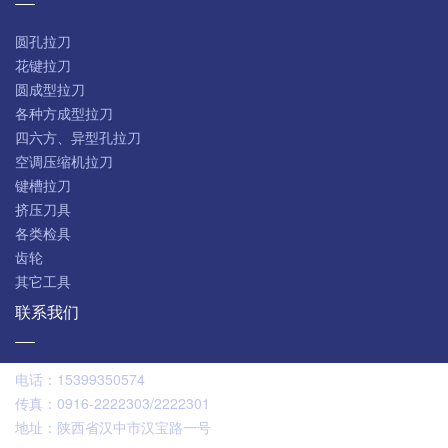
圆孔拉刀
花键拉刀
圆成型拉刀
各种方成型拉刀
四六方、异型孔拉刀
空调压缩机拉刀
键槽拉刀
挤压刀具
各类检具
齿轮
其它工具
联系我们
电话：
15399350574
传真：
0916-2222303/2222301
地址：
陕西省汉中市汉宝路一号