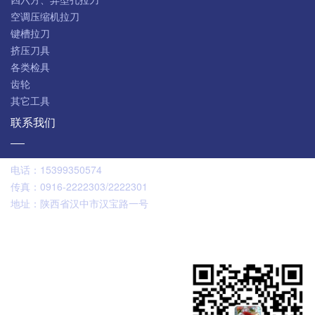
空调压缩机拉刀
键槽拉刀
挤压刀具
各类检具
齿轮
其它工具
联系我们
电话：
15399350574
传真：
0916-2222303/2222301
地址：
陕西省汉中市汉宝路一号
扫码咨询