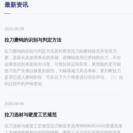
最新资讯
2026-08-09
拉刀磨钝的识别与判定方法
拉刀磨钝的识别与判定方法及时察觉拉刀的磨钝状态并安排刃
磨，是延长其使用寿命的关键。若继续使用已变钝的拉刀，不但
会降低拉削表面的光洁度、引致拉床运转异常，更危险的是可能
使刀齿产生难以修复的损伤，大幅缩减刀具总寿命。要判断拉刀
是否已进入磨钝阶段，可从以下六个维度进行综合评估。（1）拉
削过程中的声响变化。
2026-08-06
拉刀选材与硬度工艺规范
拉刀选材与硬度工艺规范拉刀制造常选用W6Mo5Cr4V2普通高速
工具钢或性能相当的同类钢种，重载工况下也可采用高性能高速