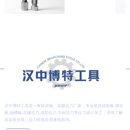
汉中博特工具是一家搓齿板、花键拉刀厂家，专业提供搓齿板,搓丝
板,油槽板,花键拉刀,成型拉刀,非标拉刀等拉刀设计加工，详情了解
搓齿板价格，拉刀价格欢迎来电咨询。