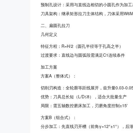
预制孔设计：采用与直线边相切的小圆孔作为加工基准
刀具架构：继承矩形拉刀主体结构，刀体采用W6Mo5C
二、扁圆孔拉刀
几何定义
特征方程：R=H/2（圆孔半径等于孔高之半）
过渡要求：直线边与圆弧段需满足C1连续条件
加工方案
方案A（整体式）：
切削刃构造：全轮廓等距线展开，齿升量0.03-0.05
优势：刀具总长短（L/D≤8），适合大批量生产
局限：需五轴数控磨床加工，刃磨角度控制±15'
方案B（组合式）：
分步加工：先直线刃开槽（前角γ=12°±1°），后