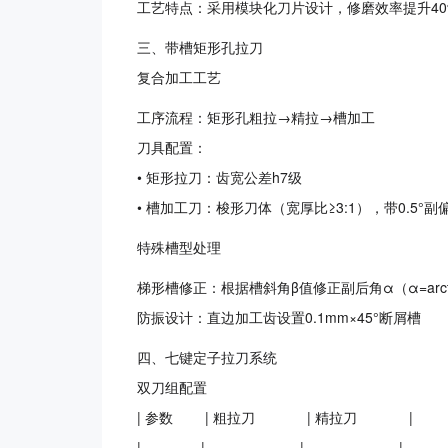
工艺特点：采用模块化刀片设计，修磨效率提升40
三、带槽矩形孔拉刀
复合加工工艺
工序流程：矩形孔粗拉→精拉→槽加工
刀具配置：
• 矩形拉刀：齿宽公差h7级
• 槽加工刀：梭形刀体（宽厚比≥3:1），带0.5°副
特殊槽型处理
梯形槽修正：根据槽斜角β值修正副后角α（α=arctan(
防振设计：直边加工齿设置0.1mm×45°断屑槽
四、七键定子拉刀系统
双刀组配置
| 参数 | 粗拉刀 | 精拉刀 |
|------------|-------------------|-------------------|