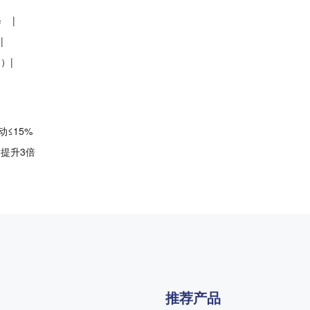
修 |
|
）|
≤15%
命提升3倍
推荐产品