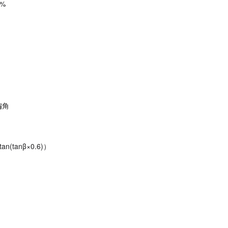
%
偏角
tanβ×0.6)）