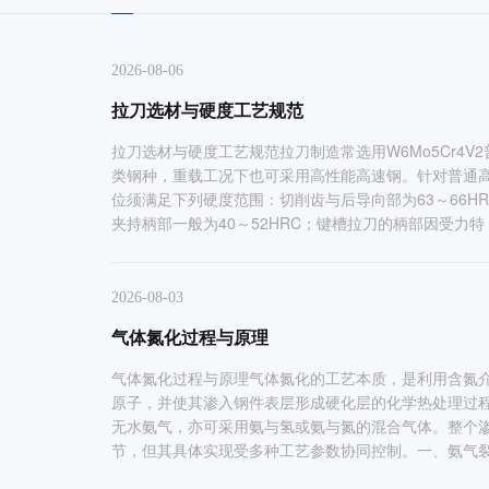
2026-08-06
齿轮
花键芯轴
拉刀选材与硬度工艺规范
拉刀选材与硬度工艺规范拉刀制造常选用W6Mo5Cr4V
类钢种，重载工况下也可采用高性能高速钢。针对普通
位须满足下列硬度范围：切削齿与后导向部为63～66HRC
夹持柄部一般为40～52HRC；键槽拉刀的柄部因受力特
2026-08-03
气体氮化过程与原理
气体氮化过程与原理气体氮化的工艺本质，是利用含氮
原子，并使其渗入钢件表层形成硬化层的化学热处理过
无水氨气，亦可采用氨与氢或氨与氮的混合气体。整个
节，但其具体实现受多种工艺参数协同控制。一、氨气