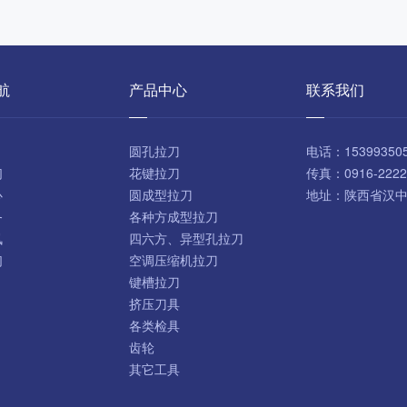
航
产品中心
联系我们
圆孔拉刀
电话：
15399350
们
花键拉刀
传真：
0916-2222
心
圆成型拉刀
地址：
陕西省汉
务
各种方成型拉刀
讯
四六方、异型孔拉刀
们
空调压缩机拉刀
键槽拉刀
挤压刀具
各类检具
齿轮
其它工具