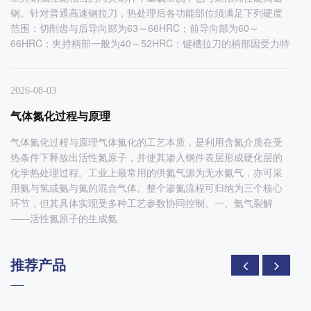
钢。针对普通高速钢拉刀，热处理后各功能部位须满足下列硬度
范围：切削齿与后导向部为63～66HRC；前导向部为60～
66HRC；夹持柄部一般为40～52HRC；键槽拉刀的柄部因受力特
2026-08-03
气体氮化过程与原理
气体氮化过程与原理气体氮化的工艺本质，是利用含氮介质在受
热条件下释放出活性氮原子，并使其渗入钢件表层形成硬化层的
化学热处理过程。工业上最常用的供氮气源为无水氨气，亦可采
用氨与氢或氨与氮的混合气体。整个渗氮流程可归纳为三个核心
环节，但其具体实现受多种工艺参数协同控制。一、氨气裂解
——活性氮原子的生成氨
推荐产品