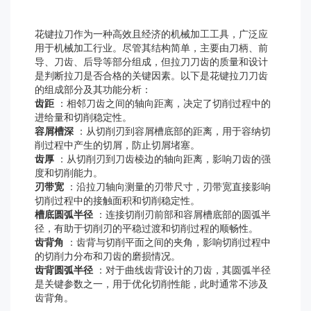
花键拉刀作为一种高效且经济的机械加工工具，广泛应
用于机械加工行业。尽管其结构简单，主要由刀柄、前
导、刀齿、后导等部分组成，但拉刀刀齿的质量和设计
是判断拉刀是否合格的关键因素。以下是花键拉刀刀齿
的组成部分及其功能分析：
齿距
：相邻刀齿之间的轴向距离，决定了切削过程中的
进给量和切削稳定性。
容屑槽深
：从切削刃到容屑槽底部的距离，用于容纳切
削过程中产生的切屑，防止切屑堵塞。
齿厚
：从切削刃到刀齿棱边的轴向距离，影响刀齿的强
度和切削能力。
刃带宽
：沿拉刀轴向测量的刃带尺寸，刃带宽直接影响
切削过程中的接触面积和切削稳定性。
槽底圆弧半径
：连接切削刃前部和容屑槽底部的圆弧半
径，有助于切削刃的平稳过渡和切削过程的顺畅性。
齿背角
：齿背与切削平面之间的夹角，影响切削过程中
的切削力分布和刀齿的磨损情况。
齿背圆弧半径
：对于曲线齿背设计的刀齿，其圆弧半径
是关键参数之一，用于优化切削性能，此时通常不涉及
齿背角。