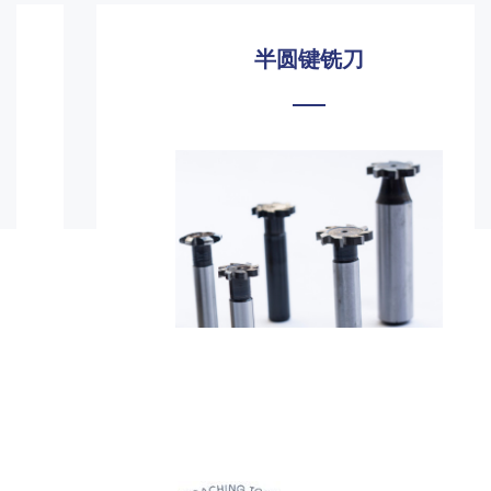
半圆键铣刀