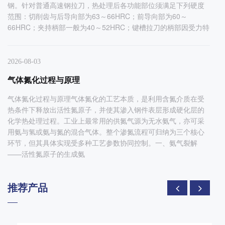
钢。针对普通高速钢拉刀，热处理后各功能部位须满足下列硬度
范围：切削齿与后导向部为63～66HRC；前导向部为60～
66HRC；夹持柄部一般为40～52HRC；键槽拉刀的柄部因受力特
2026-08-03
气体氮化过程与原理
气体氮化过程与原理气体氮化的工艺本质，是利用含氮介质在受
热条件下释放出活性氮原子，并使其渗入钢件表层形成硬化层的
化学热处理过程。工业上最常用的供氮气源为无水氨气，亦可采
用氨与氢或氨与氮的混合气体。整个渗氮流程可归纳为三个核心
环节，但其具体实现受多种工艺参数协同控制。一、氨气裂解
——活性氮原子的生成氨
推荐产品