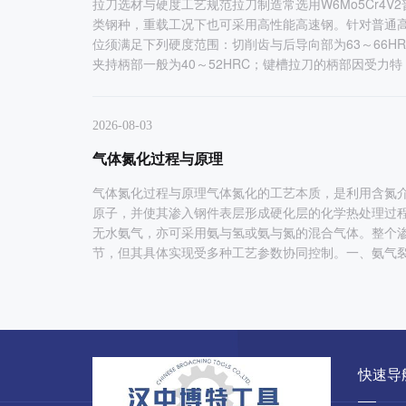
拉刀选材与硬度工艺规范拉刀制造常选用W6Mo5Cr4V
类钢种，重载工况下也可采用高性能高速钢。针对普通
位须满足下列硬度范围：切削齿与后导向部为63～66HRC
夹持柄部一般为40～52HRC；键槽拉刀的柄部因受力特
2026-08-03
气体氮化过程与原理
气体氮化过程与原理气体氮化的工艺本质，是利用含氮
原子，并使其渗入钢件表层形成硬化层的化学热处理过
无水氨气，亦可采用氨与氢或氨与氮的混合气体。整个
节，但其具体实现受多种工艺参数协同控制。一、氨气
快速导