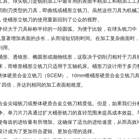
具。球头铣刀是铣削加工中最常用的表面半精加工和精加工工具
切削刃类型的刀具，即曲线或桶形立铣刀。虽然这些刀具为机械
，使桶形立铣刀的使用重新回到了公众的视野。
径大于刀具标称半径的一段圆弧。为便于比较，在球头铣刀中，
可以显著增加表面的步长，从而缩短切削时间。在加工复杂曲面时
利用。
形、透镜形、椭圆形或抛物线形，这取决于切削刃相对于刀具轴
床，而锥形桶形立铣刀只适用于五轴机床。桶形刀设计用于多刃
的整体硬质合金立铣刀（SCEM）。10mm锥桶形硬质合金立铣刀
了四倍，并达到相同的加工表面粗糙度。
金尖端铣刀或整体硬质合金立铣刀精度低。但是，如果我们分析
争。单刀片刀具通过扩大桶形铣刀的直径范围来提高成本效益。
使每齿的进给量有所增加。这确保了适当的进给速度，从而高效
设计成为了更加符合逻辑、更加合理的选择。