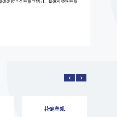
体硬质合金桶形立铣刀、整体可替换桶形
花键环规