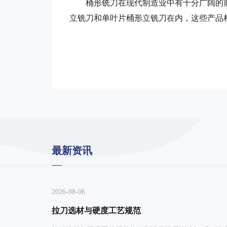
桶形铣刀在现代制造业中有十分广阔的前
立铣刀和单叶片桶形立铣刀在内，这些产品
最新资讯
2026-08-06
搓丝板
标准齿轮
拉刀选材与硬度工艺规范