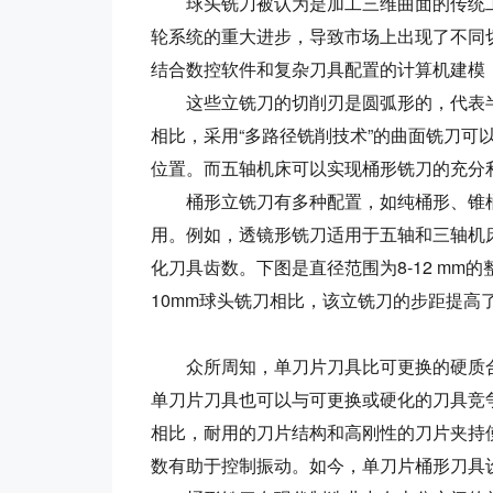
球头铣刀被认为是加工三维曲面的传统工
轮系统的重大进步，导致市场上出现了不同
结合数控软件和复杂刀具配置的计算机建模
这些立铣刀的切削刃是圆弧形的，代表半
相比，采用“多路径铣削技术”的曲面铣刀
位置。而五轴机床可以实现桶形铣刀的充分
桶形立铣刀有多种配置，如纯桶形、锥桶
用。例如，透镜形铣刀适用于五轴和三轴机
化刀具齿数。下图是直径范围为8-12 mm
10mm球头铣刀相比，该立铣刀的步距提高
众所周知，单刀片刀具比可更换的硬质合
单刀片刀具也可以与可更换或硬化的刀具竞
相比，耐用的刀片结构和高刚性的刀片夹持
数有助于控制振动。如今，单刀片桶形刀具